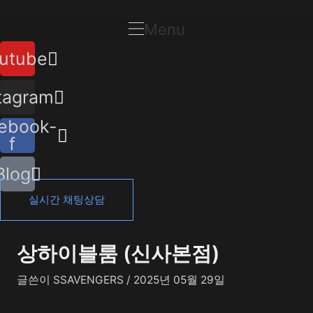
콘
포
텐
스
Menu
츠
트
utube
로
탐
건
색
너
tagram
뛰
ebook-
기
f
Blog
실시간 채팅상담
상하이블룸 (신사본점)
글쓴이
SSAVENGERS
/
2025년 05월 29일