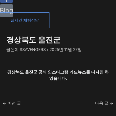
Blog
실시간 채팅상담
경상북도 울진군
글쓴이
SSAVENGERS
/
2025년 11월 27일
경상북도
울진군 공식 인스타그램 카드뉴스를 디자인 하
였습니다.
←
이전 글
다음 글
→