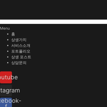
Menu
홈
상생가치
서비스소개
포트폴리오
상생 포스트
상담문의
outube
stagram
cebook-
f