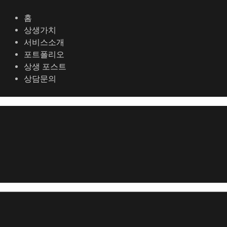
콘
포
텐
스
홈
츠
트
상생가치
로
탐
서비스소개
건
색
포트폴리오
너
상생 포스트
뛰
상담문의
기