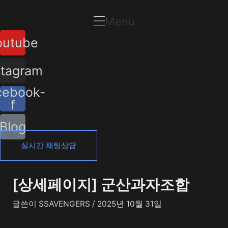
콘
포
텐
스
Menu
츠
트
outube
로
탐
건
색
너
stagram
뛰
cebook-
기
f
Blog
실시간 채팅상담
[상세페이지] 군산과자조합
글쓴이
SSAVENGERS
/
2025년 10월 31일