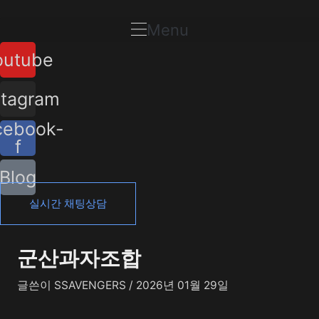
콘
포
텐
스
Menu
츠
트
outube
로
탐
건
색
너
stagram
뛰
cebook-
기
f
Blog
실시간 채팅상담
군산과자조합
글쓴이
SSAVENGERS
/
2026년 01월 29일