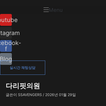
콘
포
텐
스
Menu
츠
트
outube
로
탐
건
색
너
stagram
뛰
cebook-
기
f
Blog
실시간 채팅상담
다리핏의원
글쓴이
SSAVENGERS
/
2026년 01월 29일