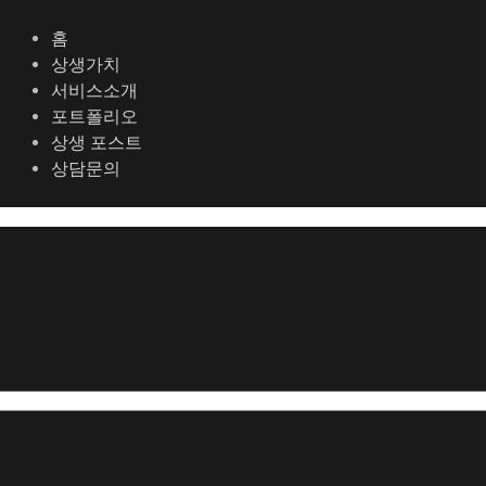
콘
포
텐
스
홈
츠
트
상생가치
로
탐
서비스소개
건
색
포트폴리오
너
상생 포스트
뛰
상담문의
기