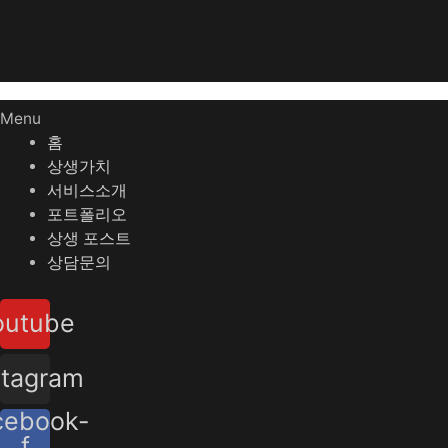
Menu
홈
상생가치
서비스소개
포트폴리오
상생 포스트
상담문의
outube
stagram
cebook-
f