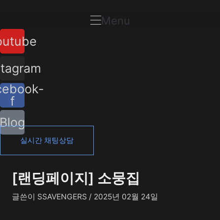
콘
포
텐
스
Menu
츠
트
outube
로
탐
건
색
너
stagram
뛰
cebook-
기
f
Blog
실시간 채팅상담
[랜딩페이지] 소뭉집
글쓴이
SSAVENGERS
/
2025년 02월 24일