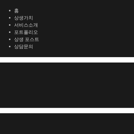
콘
포
텐
스
홈
츠
트
상생가치
로
탐
서비스소개
건
색
포트폴리오
너
상생 포스트
뛰
상담문의
기