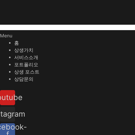
Menu
홈
상생가치
서비스소개
포트폴리오
상생 포스트
상담문의
outube
stagram
cebook-
f