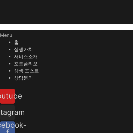
Menu
홈
상생가치
서비스소개
포트폴리오
상생 포스트
상담문의
outube
stagram
cebook-
f