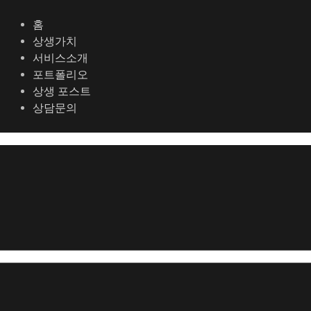
콘
포
텐
스
홈
츠
트
상생가치
로
탐
서비스소개
건
색
포트폴리오
너
상생 포스트
뛰
상담문의
기