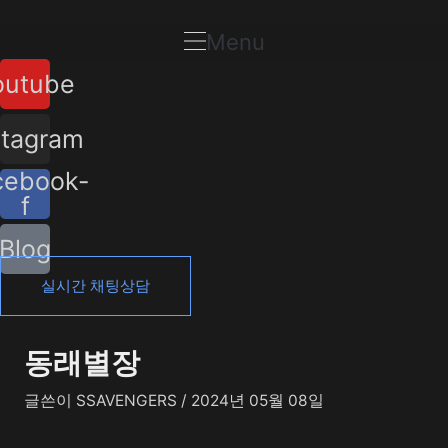
콘
포
텐
스
Menu
츠
트
outube
로
탐
건
색
너
stagram
뛰
cebook-
기
f
Blog
실시간 채팅상담
동래별장
글쓴이
SSAVENGERS
/
2024년 05월 08일