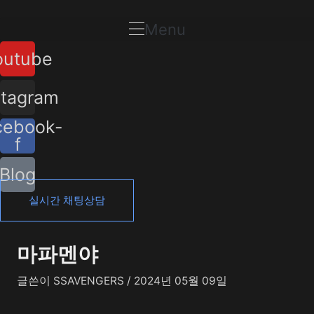
콘
포
텐
스
Menu
츠
트
outube
로
탐
건
색
너
stagram
뛰
cebook-
기
f
Blog
실시간 채팅상담
마파멘야
글쓴이
SSAVENGERS
/
2024년 05월 09일