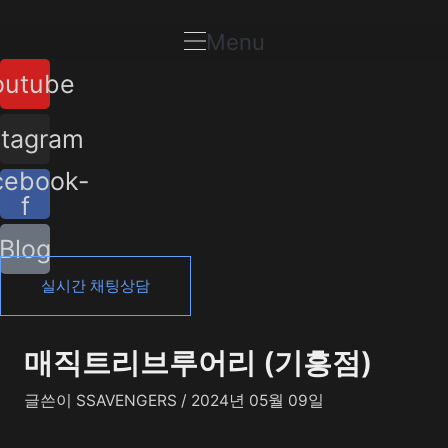
콘
포
텐
스
Menu
츠
트
outube
로
탐
건
색
너
stagram
뛰
cebook-
기
f
Blog
실시간 채팅상담
매직트리브루어리 (기흥점)
글쓴이
SSAVENGERS
/
2024년 05월 09일