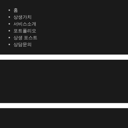
콘
포
텐
스
홈
츠
트
상생가치
로
탐
서비스소개
건
색
포트폴리오
너
상생 포스트
뛰
상담문의
기