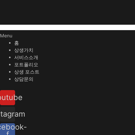
Menu
홈
상생가치
서비스소개
포트폴리오
상생 포스트
상담문의
outube
stagram
cebook-
f