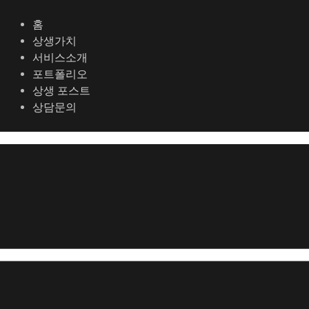
콘
포
텐
스
홈
츠
트
상생가치
로
탐
서비스소개
건
색
포트폴리오
너
상생 포스트
뛰
상담문의
기