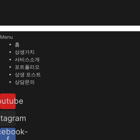
Menu
홈
상생가치
서비스소개
포트폴리오
상생 포스트
상담문의
outube
stagram
cebook-
f