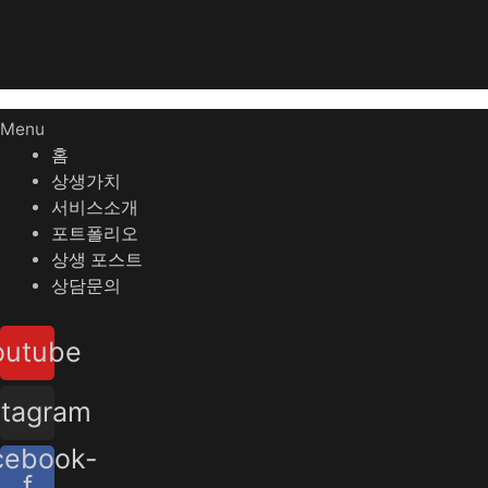
Menu
홈
상생가치
서비스소개
포트폴리오
상생 포스트
상담문의
outube
stagram
cebook-
f