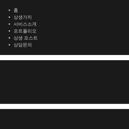
콘
포
텐
스
홈
츠
트
상생가치
로
탐
서비스소개
건
색
포트폴리오
너
상생 포스트
뛰
상담문의
기