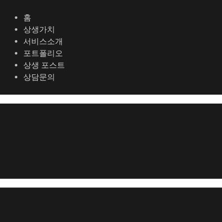
콘
포
텐
스
홈
츠
트
상생가치
로
탐
서비스소개
건
색
포트폴리오
너
상생 포스트
뛰
상담문의
기