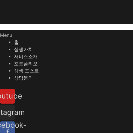
Menu
홈
상생가치
서비스소개
포트폴리오
상생 포스트
상담문의
outube
stagram
cebook-
f