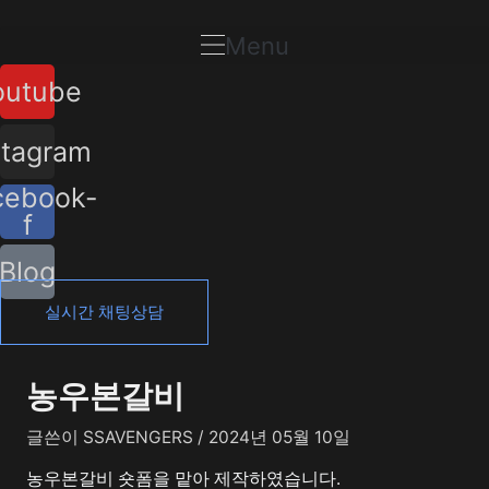
콘
포
텐
스
Menu
츠
트
outube
로
탐
건
색
너
stagram
뛰
cebook-
기
f
Blog
실시간 채팅상담
농우본갈비
글쓴이
SSAVENGERS
/
2024년 05월 10일
농우본갈비 숏폼을 맡아 제작하였습니다.