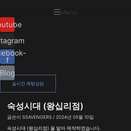
콘
포
텐
스
Menu
츠
트
outube
로
탐
건
색
너
stagram
뛰
cebook-
기
f
Blog
실시간 채팅상담
숙성시대 (왕십리점)
글쓴이
SSAVENGERS
/
2024년 05월 10일
숙성시대 (왕십리점) 을 맡아 제작하였습니다.