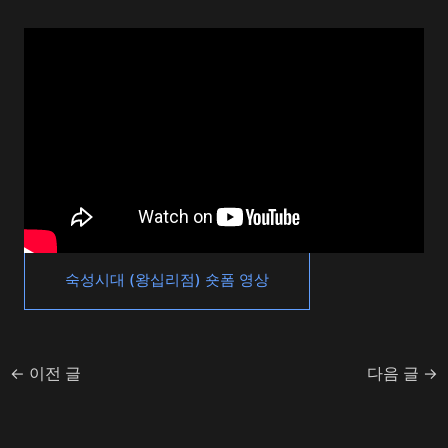
숙성시대 (왕십리점) 숏폼 영상
←
이전 글
다음 글
→