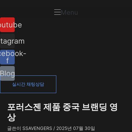
콘
포
텐
스
Menu
츠
트
outube
로
탐
건
색
너
stagram
뛰
cebook-
기
f
Blog
실시간 채팅상담
포러스젠 제품 중국 브랜딩 영
상
글쓴이
SSAVENGERS
/
2025년 07월 30일