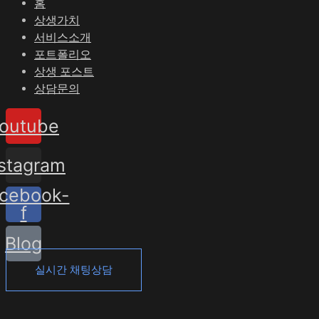
홈
상생가치
서비스소개
포트폴리오
상생 포스트
상담문의
outube
nstagram
cebook-
f
Blog
실시간 채팅상담