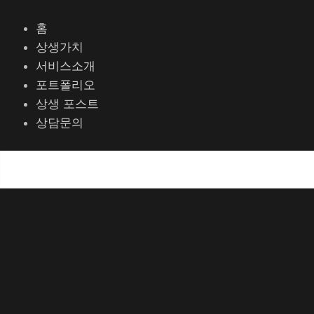
콘
포
텐
스
홈
츠
트
상생가치
로
탐
서비스소개
건
색
포트폴리오
너
상생 포스트
뛰
상담문의
기