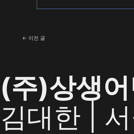
←
이전 글
(주)상생
김대한 | 