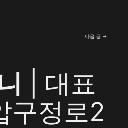
다음 글
→
니
| 대표
 압구정로2