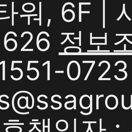
G타워, 6F 
1626
정보
551-0723 
s@ssagrou
책임자 : 