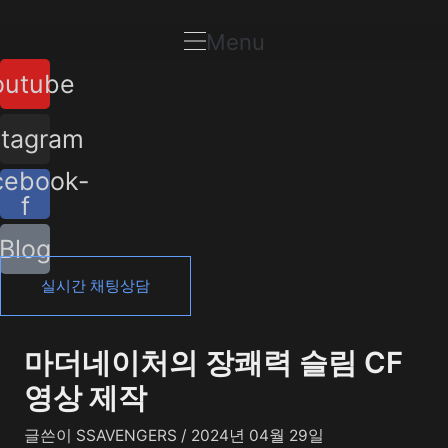
콘
포
텐
스
Menu
츠
트
outube
로
탐
건
색
너
stagram
뛰
cebook-
기
f
Blog
실시간 채팅상담
마더네이처의 장쾌력 슬림 CF
영상 제작
글쓴이
SSAVENGERS
/
2024년 04월 29일