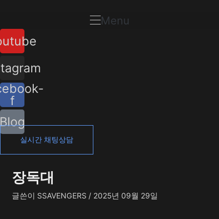
콘
포
텐
스
Menu
츠
트
outube
로
탐
건
색
너
stagram
뛰
cebook-
기
f
Blog
실시간 채팅상담
장독대
글쓴이
SSAVENGERS
/
2025년 09월 29일