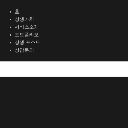
콘
텐
홈
츠
상생가치
로
서비스소개
건
포트폴리오
너
상생 포스트
뛰
상담문의
기