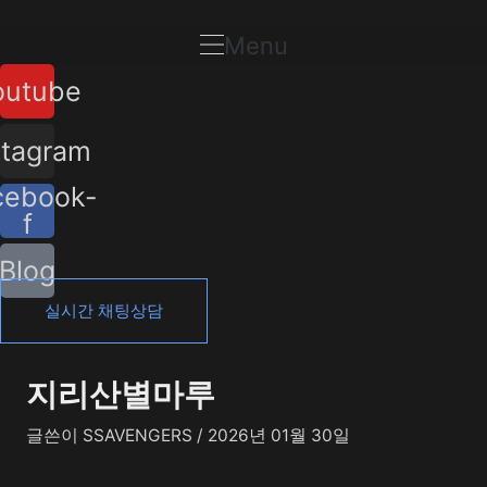
콘
포
텐
스
Menu
츠
트
outube
로
탐
건
색
너
stagram
뛰
cebook-
기
f
Blog
실시간 채팅상담
지리산별마루
글쓴이
SSAVENGERS
/
2026년 01월 30일