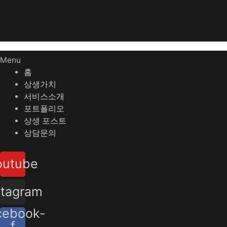
Menu
홈
상생가치
서비스소개
포트폴리오
상생 포스트
상담문의
outube
stagram
cebook-
f