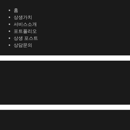
콘
포
텐
스
홈
츠
트
상생가치
로
탐
서비스소개
건
색
포트폴리오
너
상생 포스트
뛰
상담문의
기