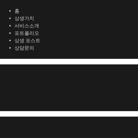
콘
포
텐
스
홈
츠
트
상생가치
로
탐
서비스소개
건
색
포트폴리오
너
상생 포스트
뛰
상담문의
기