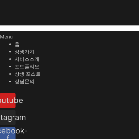
Menu
홈
상생가치
서비스소개
포트폴리오
상생 포스트
상담문의
outube
stagram
cebook-
f