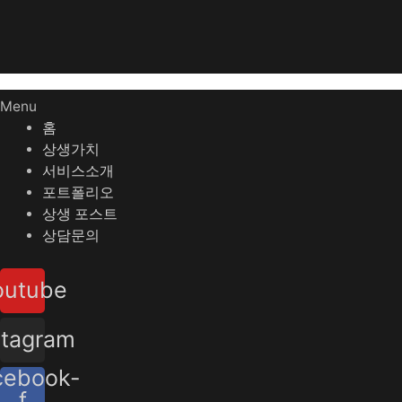
Menu
홈
상생가치
서비스소개
포트폴리오
상생 포스트
상담문의
outube
stagram
cebook-
f