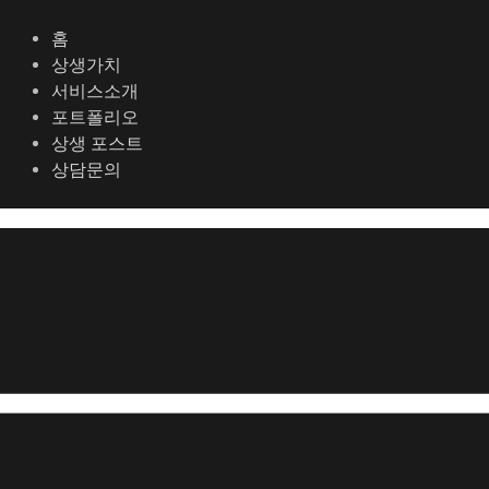
콘
포
텐
스
홈
츠
트
상생가치
로
탐
서비스소개
건
색
포트폴리오
너
상생 포스트
뛰
상담문의
기