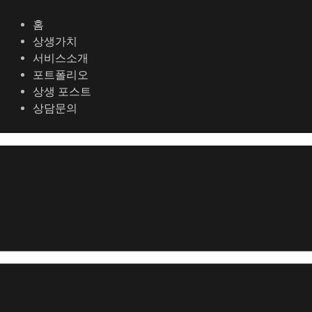
콘
포
텐
스
홈
츠
트
상생가치
로
탐
서비스소개
건
색
포트폴리오
너
상생 포스트
뛰
상담문의
기