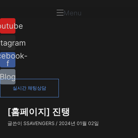
콘
포
텐
스
Menu
츠
트
outube
로
탐
건
색
너
stagram
뛰
cebook-
기
f
Blog
실시간 채팅상담
[홈페이지] 진탱
글쓴이
SSAVENGERS
/
2024년 01월 02일