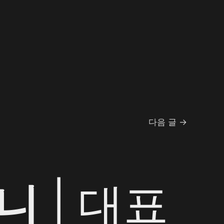
다음 글
→
니
| 대표