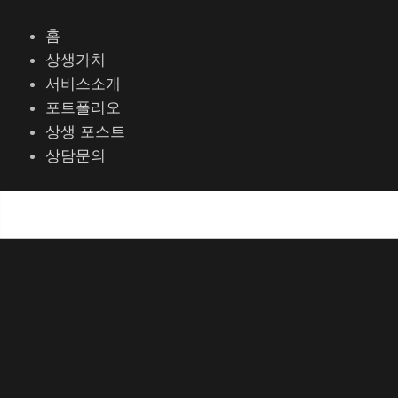
콘
포
텐
스
홈
츠
트
상생가치
로
탐
서비스소개
건
색
포트폴리오
너
상생 포스트
뛰
상담문의
기