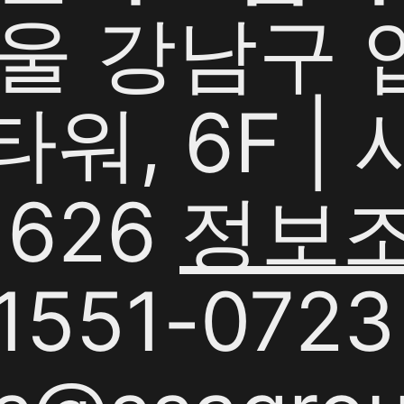
서울 강남구
G타워, 6F 
1626
정보
551-0723 