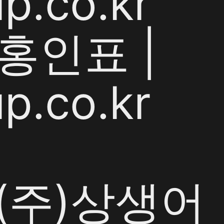
p.co.kr
홍인표 |
p.co.kr
y (주)상생어