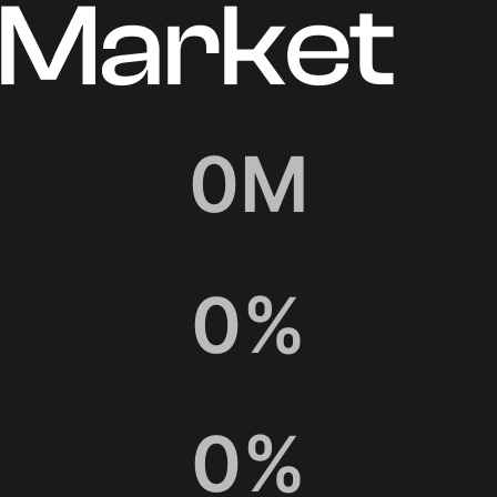
0
M
0
%
0
%