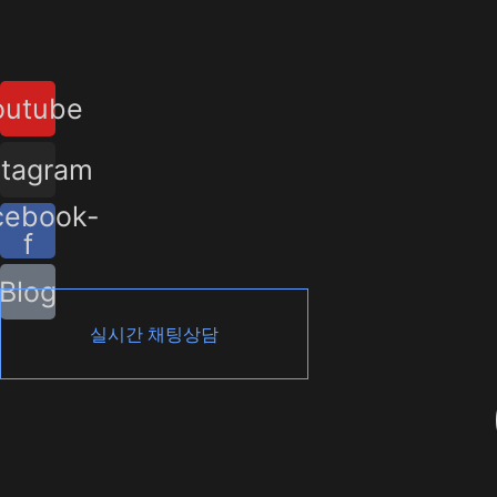
콘
텐
츠
outube
로
건
너
stagram
뛰
cebook-
기
f
Blog
실시간 채팅상담