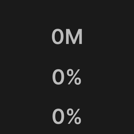
0
M
0
%
0
%