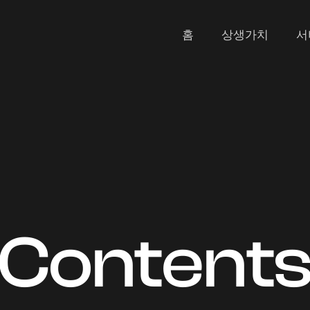
홈
상생가치
서