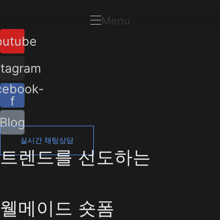
콘
텐
Menu
츠
outube
로
건
너
stagram
뛰
cebook-
기
f
Blog
실시간 채팅상담
트렌드를 선도하는
웰메이드 숏폼