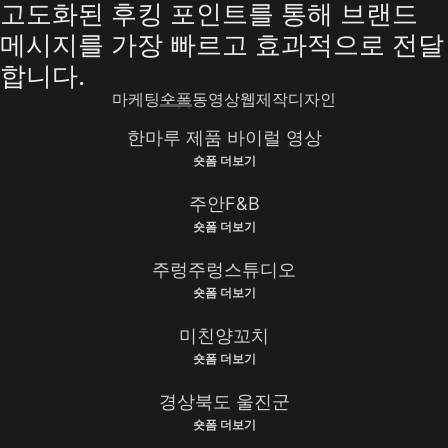
고도화된 후킹 포인트를 통해 브랜드
메시지를 가장 빠르고 효과적으로 전달
합니다.
마케팅
숏폼
동영상
웹제작
디자인
한마루 제품 바이럴 영상
숏폼 더보기
주안F&B
숏폼 더보기
주렁주렁스튜디오
숏폼 더보기
미친양꼬치
숏폼 더보기
경상북도 울진군
숏폼 더보기