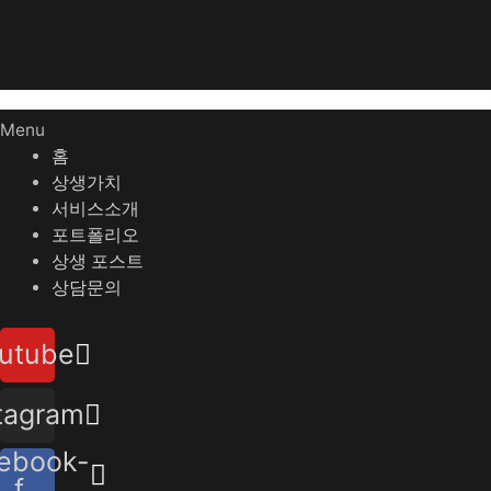
Menu
홈
상생가치
서비스소개
포트폴리오
상생 포스트
상담문의
utube
tagram
ebook-
f