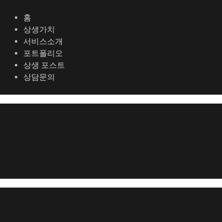
콘
포
텐
스
홈
츠
트
상생가치
로
탐
서비스소개
건
색
포트폴리오
너
상생 포스트
뛰
상담문의
기