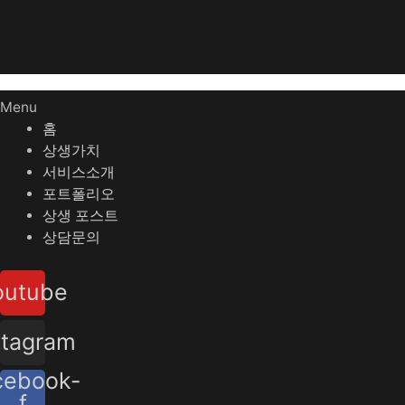
Menu
홈
상생가치
서비스소개
포트폴리오
상생 포스트
상담문의
outube
stagram
cebook-
f