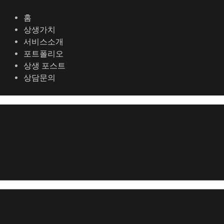
콘
텐
홈
츠
상생가치
로
서비스소개
건
포트폴리오
너
상생 포스트
뛰
상담문의
기