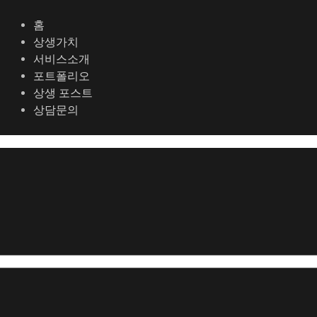
콘
포
텐
스
홈
츠
트
상생가치
로
탐
서비스소개
건
색
포트폴리오
너
상생 포스트
뛰
상담문의
기