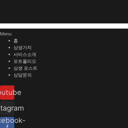
Menu
홈
상생가치
서비스소개
포트폴리오
상생 포스트
상담문의
outube
stagram
cebook-
f