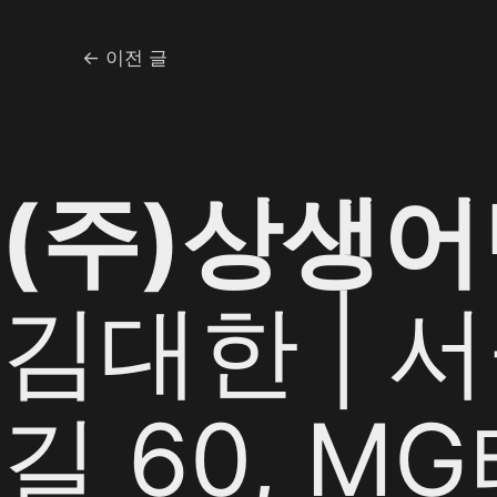
←
이전 글
(주)상생
김대한 | 
길 60, M