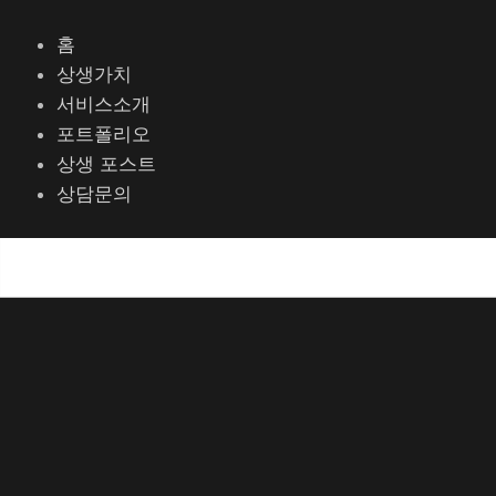
콘
포
텐
스
홈
츠
트
상생가치
로
탐
서비스소개
건
색
포트폴리오
너
상생 포스트
뛰
상담문의
기