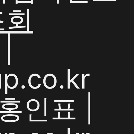
조회
|
p.co.kr
홍인표 |