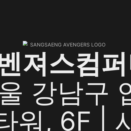
어벤져스컴퍼
서울 강남구
G타워, 6F 