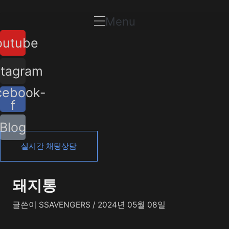
콘
포
텐
스
Menu
츠
트
outube
로
탐
건
색
너
stagram
뛰
cebook-
기
f
Blog
실시간 채팅상담
돼지통
글쓴이
SSAVENGERS
/
2024년 05월 08일