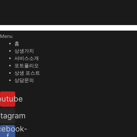
Menu
홈
상생가치
서비스소개
포트폴리오
상생 포스트
상담문의
outube
stagram
cebook-
f