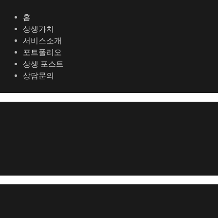
콘
포
텐
스
홈
츠
트
상생가치
로
탐
서비스소개
건
색
포트폴리오
너
상생 포스트
뛰
상담문의
기