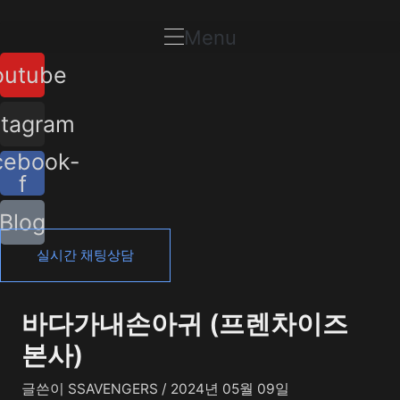
콘
포
텐
스
Menu
츠
트
outube
로
탐
건
색
너
stagram
뛰
cebook-
기
f
Blog
실시간 채팅상담
바다가내손아귀 (프렌차이즈
본사)
글쓴이
SSAVENGERS
/
2024년 05월 09일