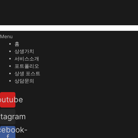
Menu
홈
상생가치
서비스소개
포트폴리오
상생 포스트
상담문의
outube
stagram
cebook-
f