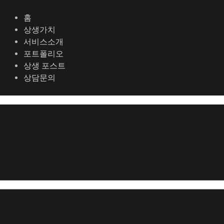
콘
포
텐
스
홈
츠
트
상생가치
로
탐
서비스소개
건
색
포트폴리오
너
상생 포스트
뛰
상담문의
기