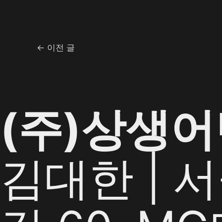
←
이전 글
(주)상생
김대한 | 