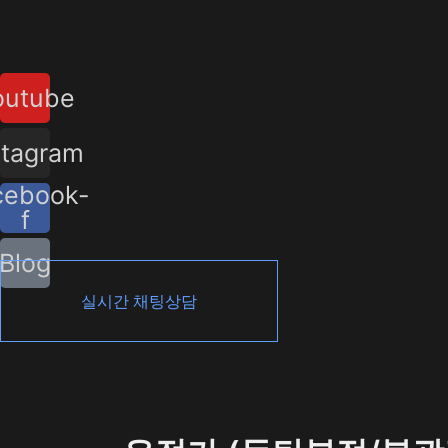
콘
포
텐
스
츠
트
outube
로
탐
건
색
너
stagram
뛰
cebook-
기
f
Blog
실시간 채팅상담