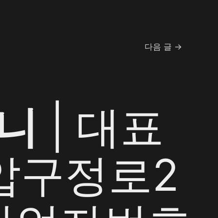
다음 글
→
니
| 대표
 압구정로2