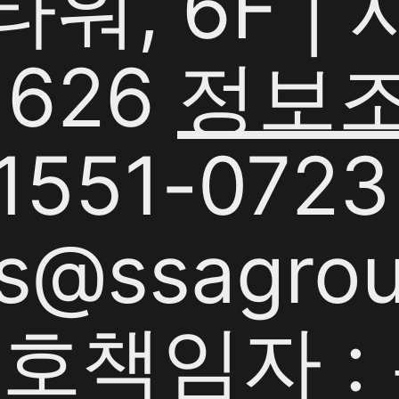
G타워, 6F 
1626
정보
551-0723 
s@ssagrou
책임자 : 