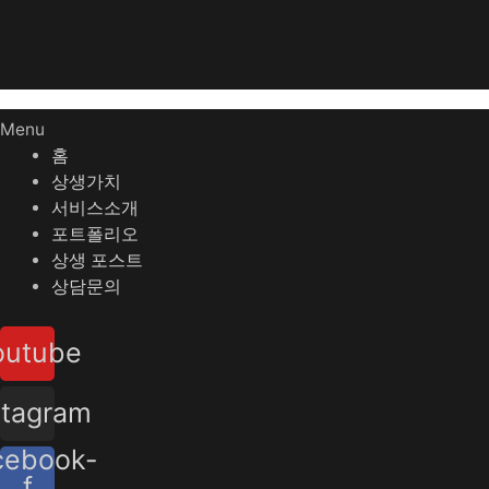
Menu
홈
상생가치
서비스소개
포트폴리오
상생 포스트
상담문의
outube
stagram
cebook-
f