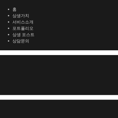
콘
포
텐
스
홈
츠
트
상생가치
로
탐
서비스소개
건
색
포트폴리오
너
상생 포스트
뛰
상담문의
기