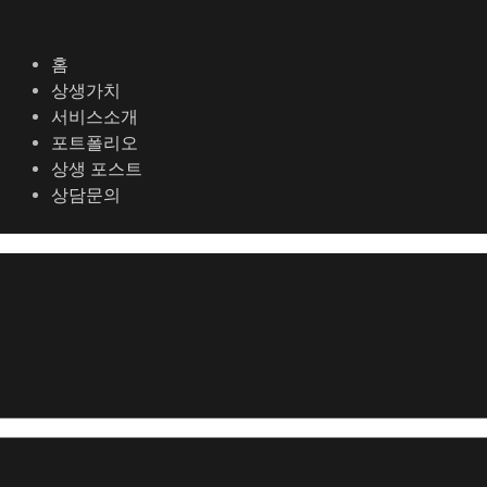
콘
텐
츠
홈
로
상생가치
건
서비스소개
너
포트폴리오
뛰
상생 포스트
기
상담문의