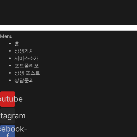
Menu
홈
상생가치
서비스소개
포트폴리오
상생 포스트
상담문의
outube
stagram
cebook-
f