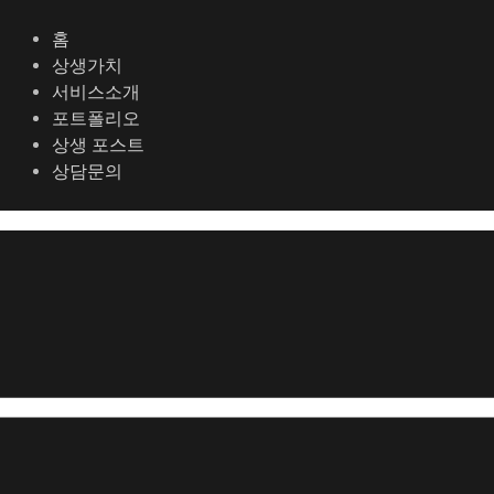
콘
텐
홈
츠
상생가치
로
서비스소개
건
포트폴리오
너
상생 포스트
뛰
상담문의
기