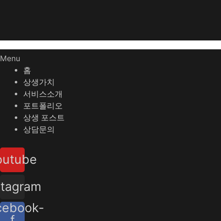
Menu
홈
상생가치
서비스소개
포트폴리오
상생 포스트
상담문의
outube
stagram
cebook-
f