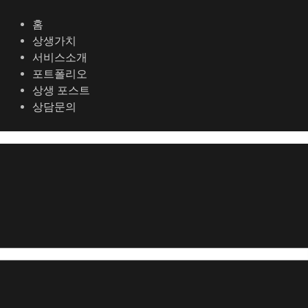
콘
포
텐
스
홈
츠
트
상생가치
로
탐
서비스소개
건
색
포트폴리오
너
상생 포스트
뛰
상담문의
기