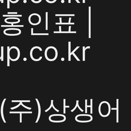
홍인표 |
p.co.kr
y (주)상생어