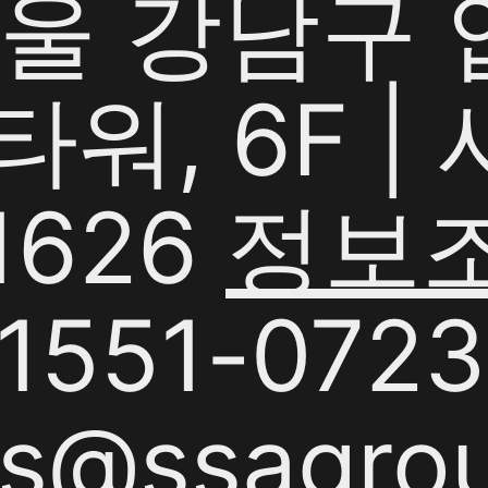
서울 강남구
G타워, 6F 
1626
정보
551-0723 
s@ssagrou