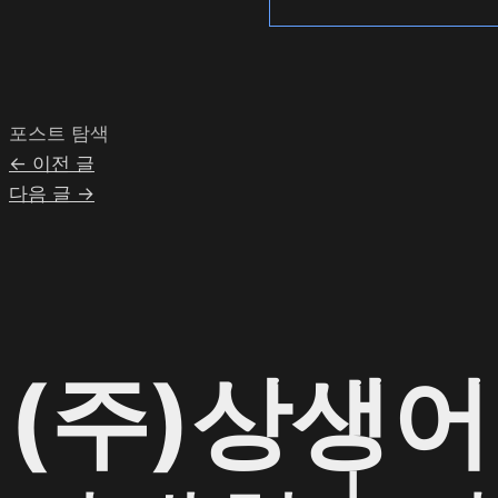
포스트 탐색
←
이전 글
다음 글
→
(주)상생