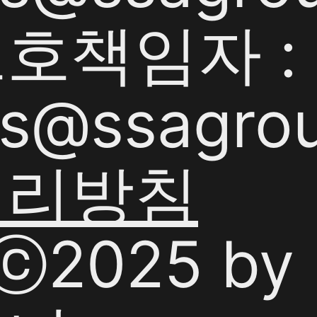
책임자 : 
s@ssagrou
처리방침
tⓒ2025 b