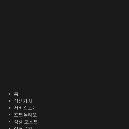
콘
포
텐
스
츠
트
로
탐
건
색
너
뛰
기
홈
상생가치
서비스소개
포트폴리오
상생 포스트
상담문의