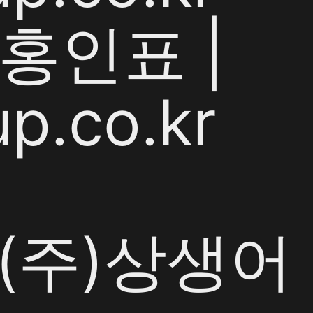
홍인표 |
p.co.kr
y (주)상생어