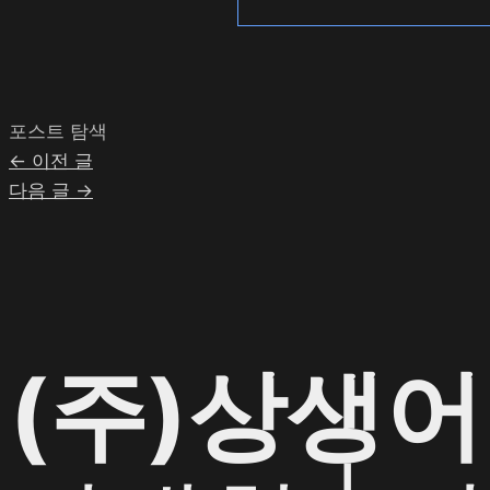
포스트 탐색
←
이전 글
다음 글
→
(주)상생