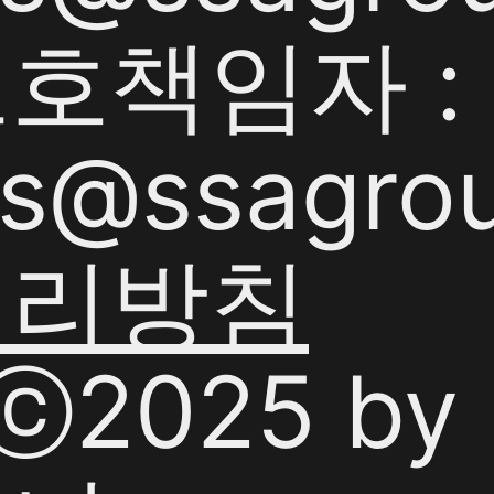
책임자 : 
s@ssagrou
처리방침
tⓒ2025 b