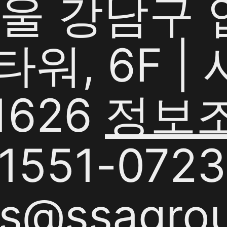
서울 강남구
G타워, 6F 
1626
정보
551-0723 
s@ssagrou